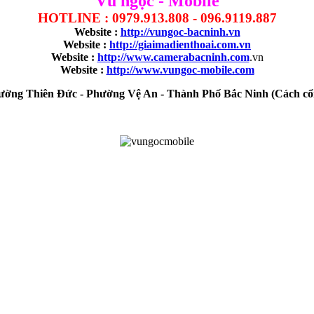
Vũ ngọc - Mobile
HOTLINE : 0979.913.808 - 096.9119.887
Website :
http://vungoc-bacninh.vn
Website :
http://giaimadienthoai.com.vn
Website :
http://www.camerabacninh.com
.vn
Website :
http://www.vungoc-mobile.com
- Đường Thiên Đức - Phường Vệ An - Thành Phố Bắc Ninh (Cách c