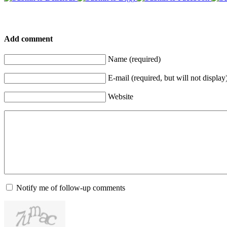
Add comment
Name (required)
E-mail (required, but will not display
Website
Notify me of follow-up comments