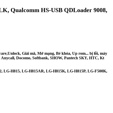
ULK, Qualcomm HS-USB QDLoader 9008,
ware,Unlock, Giải mã, Mở mạng, Bẻ khóa, Up rom... bị lỗi, máy
, Anycall, Docomo, Softbank, SHOW, Pantech SKY, HTC, Kt
-H812, LG-H815, LG-H815AR, LG-H815K, LG-H815P, LG-F500K,