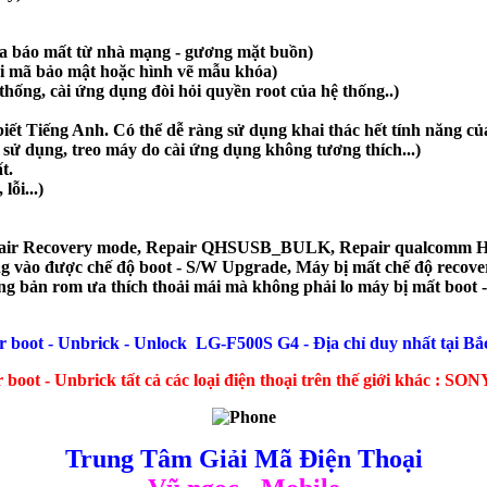
a báo mất từ nhà mạng - gương mặt buồn)
ai mã bảo mật hoặc hình vẽ mẫu khóa)
hống, cài ứng dụng đòi hỏi quyền root của hệ thống..)
ết Tiếng Anh. Có thể dễ ràng sử dụng khai thác hết tính năng của
sử dụng, treo máy do cài ứng dụng không tương thích...)
t.
lỗi...)
epair Recovery mode, Repair QHSUSB_BULK, Repair qualcomm 
g vào được chế độ boot - S/W Upgrade, Máy bị mất chế độ recover
g bản rom ưa thích thoải mái mà không phải lo máy bị mất boot 
r boot - Unbrick - Unlock LG-F500S G4 - Địa chỉ duy nhất tại Bắ
boot - Unbrick tất cả các loại điện thoại trên thế giới khác : SO
Trung Tâm Giải Mã Điện Thoại