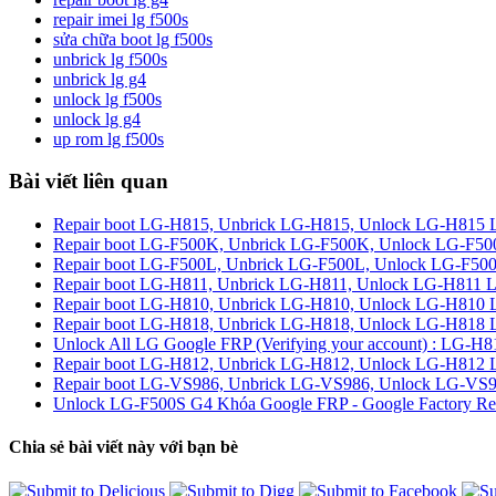
repair imei lg f500s
sửa chữa boot lg f500s
unbrick lg f500s
unbrick lg g4
unlock lg f500s
unlock lg g4
up rom lg f500s
Bài viết liên quan
Repair boot LG-H815, Unbrick LG-H815, Unlock LG-H815
Repair boot LG-F500K, Unbrick LG-F500K, Unlock LG-F
Repair boot LG-F500L, Unbrick LG-F500L, Unlock LG-F5
Repair boot LG-H811, Unbrick LG-H811, Unlock LG-H811
Repair boot LG-H810, Unbrick LG-H810, Unlock LG-H81
Repair boot LG-H818, Unbrick LG-H818, Unlock LG-H818
Unlock All LG Google FRP (Verifying your account) : L
Repair boot LG-H812, Unbrick LG-H812, Unlock LG-H812
Repair boot LG-VS986, Unbrick LG-VS986, Unlock LG-VS
Unlock LG-F500S G4 Khóa Google FRP - Google Factory Reset 
Chia sẻ bài viết này với bạn bè