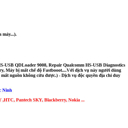
 máy...).
HS-USB QDLoader 9008, Repair Qualcomm HS-USB Diagnostics
y, Máy bị mất chế độ Fastbooot....Với dịch vụ này người dùng
- mất nguồn không cứu được.) - Dịch vụ độc quyền địa chỉ duy
c Ninh
NY ,HTC, Pantech SKY, Blackberry, Nokia ...