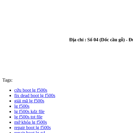
Địa chỉ : Số 04 (Dốc cầu gỗ) 
Tags:
cứu boot lg f500s
fix dead boot lg f500s
giải mã lg f500s
lg f500s
lg f500s kdz file
lg f500s tot file
mở khóa lg f500s
repair boot lg f500s
repair boot lg g4