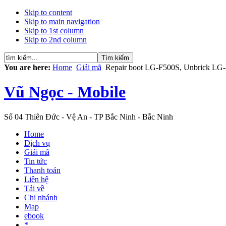
Skip to content
Skip to main navigation
Skip to 1st column
Skip to 2nd column
You are here:
Home
Giải mã
Repair boot LG-F500S, Unbrick L
Vũ Ngọc - Mobile
Số 04 Thiên Đức - Vệ An - TP Bắc Ninh - Bắc Ninh
Home
Dịch vụ
Giải mã
Tin tức
Thanh toán
Liên hệ
Tải về
Chi nhánh
Map
ebook
*