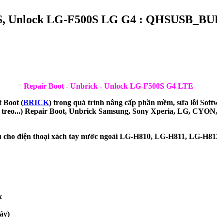
00S, Unlock LG-F500S LG G4 : QHSUSB_B
Repair Boot - Unbrick - Unlock LG-F500S G4 LTE
 Boot (
BRICK
) trong quá trình nâng cấp phần mềm, sửa lỗi Soft
treo...) Repair Boot, Unbrick Samsung, Sony Xperia, LG, CYON
ụ cho điện thoại xách tay nước ngoài LG-H810, LG-H811, LG
x
áy)