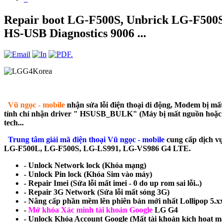
Repair boot LG-F500S, Unbrick LG-F5
HS-USB Diagnostics 9006 ...
Vũ ngọc - mobile
nhận sửa lỗi điện thoại di động, Modem bị mất
tính chỉ nhận driver " HSUSB_BULK" (Máy bị mất nguồn hoặc 
tech...
Trung tâm giải mã điện thoại Vũ ngọc - mobile
cung cấp dịch v
LG-F500L, LG-F500S, LG-LS991, LG-VS986 G4 LTE.
- Unlock Network lock (Khóa mạng)
- Unlock Pin lock (Khóa Sim vào máy)
- Repair Imei (Sửa lỗi mất imei - 0 do up rom sai lỗi..)
- Repair 3G Network (Sửa lỗi mất sóng 3G)
- Nâng cấp phần mềm lên phiên bản mới nhất Lollipop 5.x
-
Mở khóa Xác minh tài khoản Google
LG G4
- Unlock Khóa Account Google (Mất tài khoản kích hoạt m