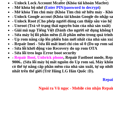
- Unlock Lock Account Mcafee (Khóa tài khoản Macfee)
- Mở khóa bộ nhớ (
Enter PIN/password to decrypt
)
- Mở khóa Tìm chủ máy (Khóa Tìm chủ sử hữu máy - Khó
- Unlock Google accout (Khóa tài khoản Google do nhập s
- Unlock Root (Cho phép người dùng can thiệp sâu vào hệ t
- Unroot (Trả về trạng thái nguyên bản của nhà sản xuất)
- Giải mã nạp Tiếng Việt (Dành cho người sử dụng không bi
- Sửa máy bị lỗi phần mềm (Lỗi phần mềm trong quá trình 
- Up rom nâng cấp lên phiên bản mới nhất của nhà sản xuấ
- Repair Imei - Sửa lỗi mất imei chỉ còn số 0 (Do up rom sai, 
- Sửa lỗi khởi động vào Recovery do up rom OTA
- Sửa lỗi treo logo Error boot security
-
Repair Boot, Unbrick phone
, Repair Fastboot mode, R
9006.. (Sửa lỗi máy bị mất nguồn do Up rom sai, Máy khôn
có thể tự nâng cấp phần mềm của nhà sản xuất, tự up nhữn
nhất trên thế giới (Trừ Hãng LG Hàn Quốc :D).
Repai
Ngoài ra Vũ ngọc - Mobile còn nhận Repair 