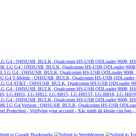
 LG G4 : QHSUSB_BULK, Qualcomm HS-USB QDLoader 9008, HS-US
500K LG G4 : QHSUSB_BULK, Qualcomm HS-USB QDLoader 9008, H
00L LG G4 : QHSUSB_BULK, Qualcomm HS-USB QDLoader 9008, HS
 LG G4 T-Mobile : QHSUSB_BULK, Qualcomm HS-USB QDLoader 900
0 LG G4 AT&T : QHSUSB_BULK, Qualcomm HS-USB QDLoader 9008,
 LG G4 : QHSUSB_BULK, Qualcomm HS-USB QDLoader 9008, HS-US
G-H810, LG-H811, LG-H812, LG-H815, LG-H815T, LG-H818, LG-H81
 LG G4 : QHSUSB_BULK, Qualcomm HS-USB QDLoader 9008, HS-US
986 LG G4 Verizon : QHSUSB_BULK, Qualcomm HS-USB QDLoader 
Protection - Verifying your account - Xác minh tài khoản của bạn - 