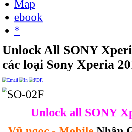
Map
ebook
*
Unlock All SONY Xperi
các loại Sony Xperia 2
Unlock all SONY
X
Vũ ngọc - Mobile
Nhận Gi