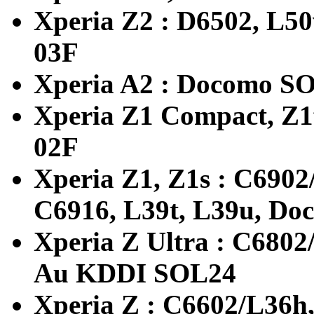
Xperia Z2 : D6502, L5
03F
Xperia A2 : Docomo S
Xperia Z1 Compact, Z1
02F
Xperia Z1, Z1s : C6902
C6916, L39t, L39u, D
Xperia Z Ultra : C6802
Au KDDI SOL24
Xperia Z : C6602/L36h