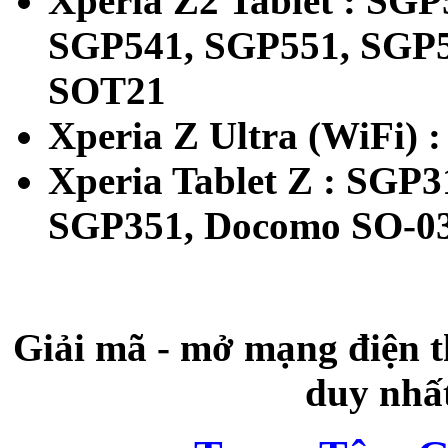
Xperia Z2 Tablet : SG
SGP541, SGP551, SGP5
SOT21
Xperia Z Ultra (WiFi) 
Xperia Tablet Z : SGP
SGP351, Docomo SO-0
Giải mã - mở mạng điện t
duy nhất