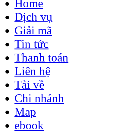
Home
Dịch vụ
Giải mã
Tin tức
Thanh toán
Liên hệ
Tải về
Chi nhánh
Map
ebook