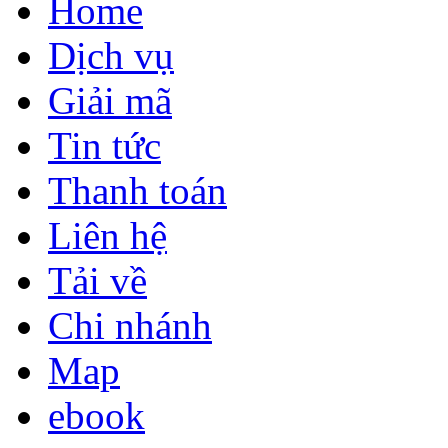
Home
Dịch vụ
Giải mã
Tin tức
Thanh toán
Liên hệ
Tải về
Chi nhánh
Map
ebook