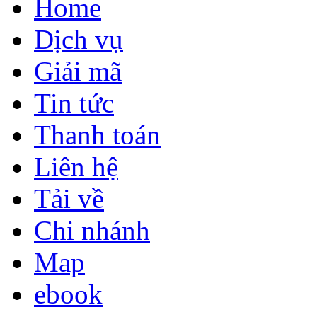
Home
Dịch vụ
Giải mã
Tin tức
Thanh toán
Liên hệ
Tải về
Chi nhánh
Map
ebook